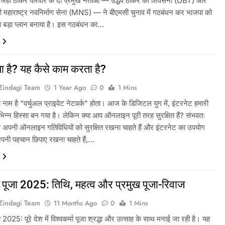
, जहाँ ठाकरे परिवार के दो प्रमुख नेताओं — उद्धव ठाकरे की शिवसेना (UBT) और
ी महाराष्ट्र नवनिर्माण सेना (MNS) — ने बीएमसी चुनाव में गठबंधन कर भाजपा को
का बड़ा प्लान बनाया है। इस गठबंधन का…
 है? यह कैसे काम करता है?
tZindagi Team
1 Year Ago
0
1 Mins
नाम है “वर्चुअल प्राइवेट नेटवर्क” होता। आज के डिजिटल युग में, इंटरनेट हमारी
िन्न हिस्सा बन गया है। लेकिन क्या आप ऑनलाइन पूरी तरह सुरक्षित हैं? संभवतः
प अपनी ऑनलाइन गतिविधियों को सुरक्षित रखना चाहते हैं और इंटरनेट का उपयोग
नी पहचान छिपाए रखना चाहते हैं,…
मा पूजा 2025: तिथि, महत्व और प्रमुख पूजा-रिवाज
tZindagi Team
11 Months Ago
0
1 Mins
जा 2025: पूरे देश में विश्वकर्मा पूजा श्रद्धा और उत्साह के साथ मनाई जा रही है। यह