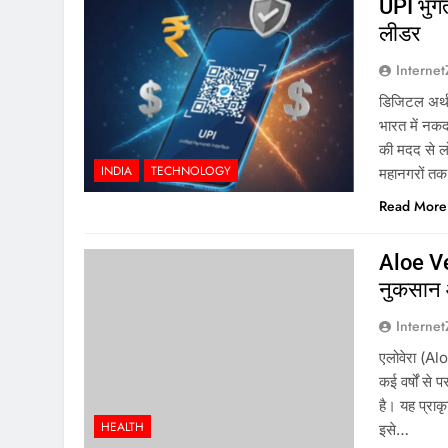
UPI भुगत
लीडर
Interne
डिजिटल अर्थव
भारत में नक
की मदद से लो
INDIA
TECHNOLOGY
महानगरों 
Read More
Aloe Ve
नुकसान औ
Interne
एलोवेरा (Alo
कई वर्षों से
है। यह प्राक
HEALTH
इसे…