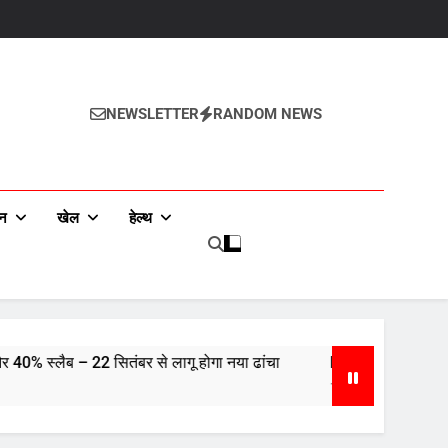
NEWSLETTER
RANDOM NEWS
जन
खेल
हेल्थ
सितंबर से लागू होगा नया ढांचा
Hair Fall Reason: बालों का झड़ना रो
1 Year Ago