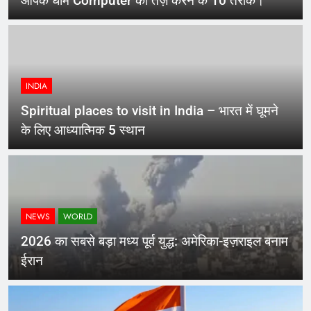
आपके धीमे Computer को तेज़ करने के 10 तरीके।
INDIA
Spiritual places to visit in India – भारत में घूमने
के लिए आध्यात्मिक 5 स्थान
NEWS
WORLD
2026 का सबसे बड़ा मध्य पूर्व युद्ध: अमेरिका-इज़राइल बनाम
ईरान